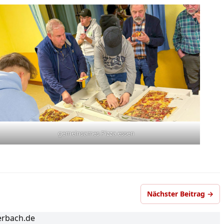
gemeinsames Pizza essen
Nächster Beitrag →
erbach.de