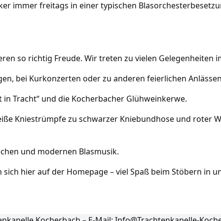
er immer freitags in einer typischen Blasorchesterbesetzu
ren so richtig Freude. Wir treten zu vielen Gelegenheiten
n, bei Kurkonzerten oder zu anderen feierlichen Anlässen
t in Tracht“ und die Kocherbacher Glühweinkerwe.
weiße Kniestrümpfe zu schwarzer Kniebundhose und roter W
sischen und modernen Blasmusik.
n sich hier auf der Homepage – viel Spaß beim Stöbern in 
enkapelle Kocherbach – E-Mail: Info@Trachtenkapelle-Koch